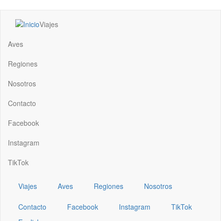
Pasar
Viajes
al
Main
contenido
navigation
Aves
principal
Regiones
Nosotros
Contacto
Facebook
Instagram
TikTok
Viajes
Aves
Regiones
Nosotros
Contacto
Facebook
Instagram
TikTok