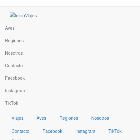
Pasar
Viajes
al
Main
contenido
navigation
Aves
principal
Regiones
Nosotros
Contacto
Facebook
Instagram
TikTok
Viajes
Aves
Regiones
Nosotros
Contacto
Facebook
Instagram
TikTok