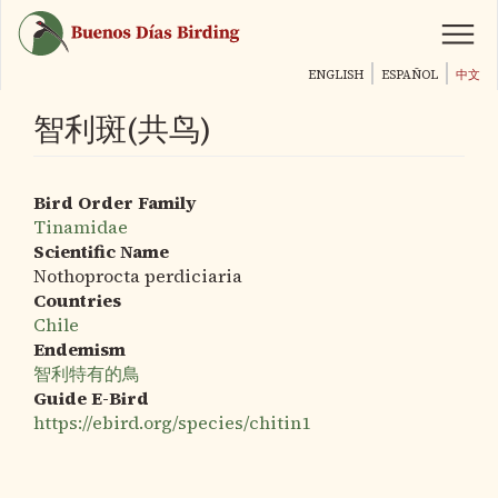
跳
转
到
ENGLISH
ESPAÑOL
中文
主
要
智利斑(共鸟)
内
容
Bird Order Family
Tinamidae
Scientific Name
Nothoprocta perdiciaria
Countries
Chile
Endemism
智利特有的鳥
Guide E-Bird
https://ebird.org/species/chitin1