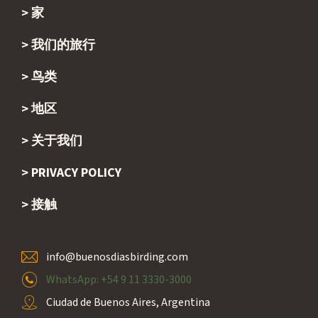
家
Footer
我们的旅行
鸟类
地区
关于我们
PRIVACY POLICY
接触
info@buenosdiasbirding.com
WhatsApp: +54 9 11 3330-3000
Ciudad de Buenos Aires, Argentina