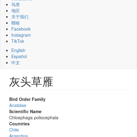
鸟类
地区
关于我们
聯絡
Facebook
Instagram
TikTok
English
Español
中文
灰头草雁
Bird Order Family
Anatidae
Scientific Name
Chloephaga poliocephala
Countries
Chile
Argentina