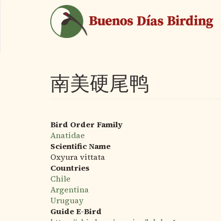
跳
转
到
主
要
内
容
南美硬尾鸭
Bird Order Family
Anatidae
Scientific Name
Oxyura vittata
Countries
Chile
Argentina
Uruguay
Guide E-Bird