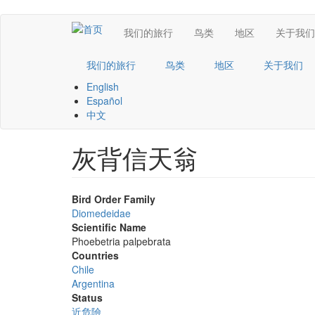
跳
Main
我们的旅行
鸟类
地区
关于我们
转
到
navigation
主
我们的旅行
鸟类
地区
关于我们
要
English
内
Español
容
中文
灰背信天翁
Bird Order Family
Diomedeidae
Scientific Name
Phoebetria palpebrata
Countries
Chile
Argentina
Status
近危險