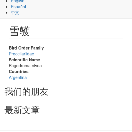
English
Español
中文
雪鹱
Bird Order Family
Procellariidae
Scientific Name
Pagodroma nivea
Countries
Argentina
我们的朋友
最新文章