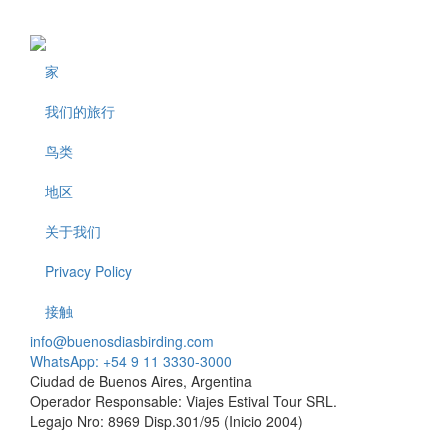
家
Footer
我们的旅行
鸟类
地区
关于我们
Privacy Policy
接触
info@buenosdiasbirding.com
WhatsApp: +54 9 11 3330-3000
Ciudad de Buenos Aires, Argentina
Operador Responsable: Viajes Estival Tour SRL.
Legajo Nro: 8969 Disp.301/95 (Inicio 2004)