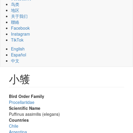
鸟类
地区
关于我们
聯絡
Facebook
Instagram
TikTok
English
Español
中文
小鹱
Bird Order Family
Procellariidae
Scientific Name
Puffinus assimilis (elegans)
Countries
Chile
Argentina