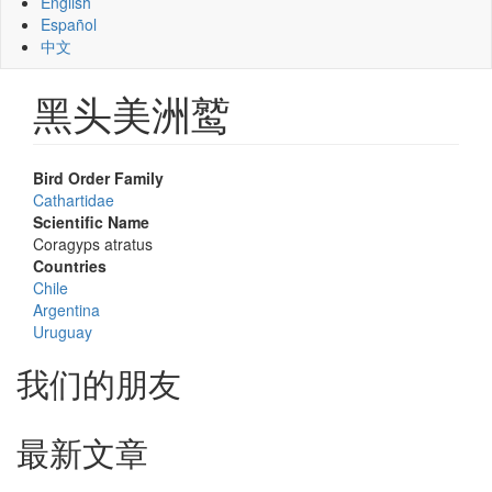
English
Español
中文
黑头美洲鹫
Bird Order Family
Cathartidae
Scientific Name
Coragyps atratus
Countries
Chile
Argentina
Uruguay
我们的朋友
最新文章