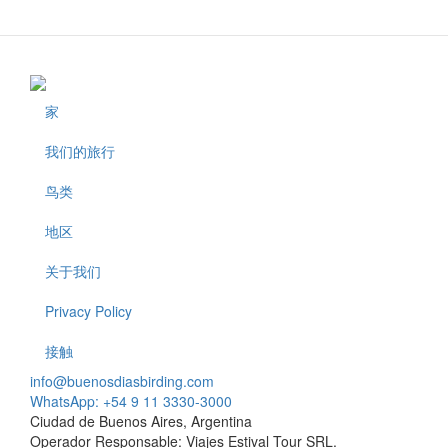
家
Footer
我们的旅行
鸟类
地区
关于我们
Privacy Policy
接触
info@buenosdiasbirding.com
WhatsApp: +54 9 11 3330-3000
Ciudad de Buenos Aires, Argentina
Operador Responsable: Viajes Estival Tour SRL.