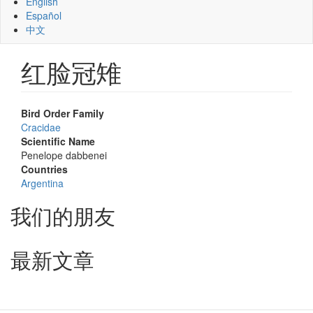
English
Español
中文
红脸冠雉
Bird Order Family
Cracidae
Scientific Name
Penelope dabbenei
Countries
Argentina
我们的朋友
最新文章