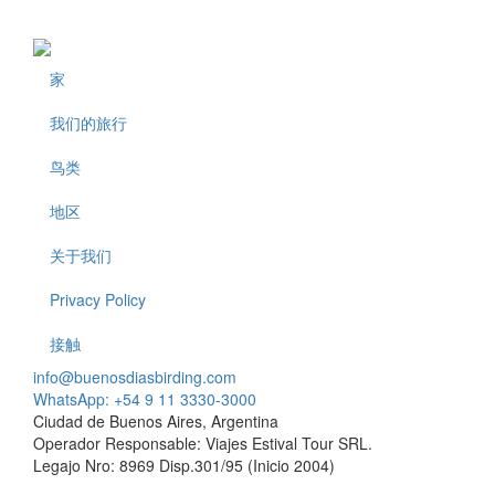
家
Footer
我们的旅行
鸟类
地区
关于我们
Privacy Policy
接触
info@buenosdiasbirding.com
WhatsApp: +54 9 11 3330-3000
Ciudad de Buenos Aires, Argentina
Operador Responsable: Viajes Estival Tour SRL.
Legajo Nro: 8969 Disp.301/95 (Inicio 2004)