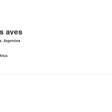
as aves
es, Argentina
frica