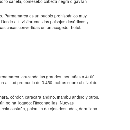
ludito canela, comesebo cabeza negra o gavilán
lo. Purmamarca es un pueblo prehispánico muy
 Desde allí, visitaremos los paisajes desérticos y
uas casas convertidas en un acogedor hotel.
urmamarca, cruzando las grandes montañas a 4100
na altitud promedio de 3.450 metros sobre el nivel del
imará, cóndor, caracara andino, inambú andino y otros.
ún no ha llegado: Rinconadillas. Nuevas
e cola castaña, palomita de ojos desnudos, dormilona