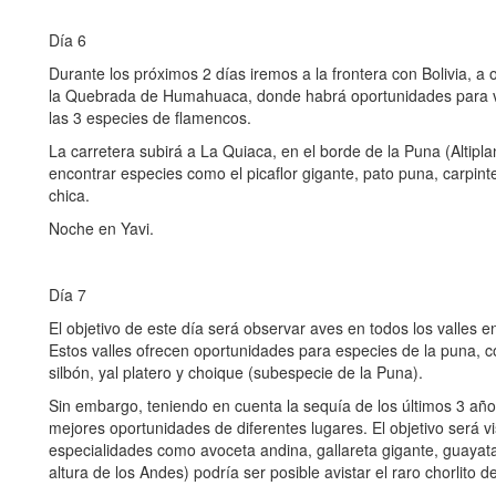
Día 6
Durante los próximos 2 días iremos a la frontera con Bolivia, a 
la Quebrada de Humahuaca, donde habrá oportunidades para v
las 3 especies de flamencos.
La carretera subirá a La Quiaca, en el borde de la Puna (Altip
encontrar especies como el picaflor gigante, pato puna, carpint
chica.
Noche en Yavi.
Día 7
El objetivo de este día será observar aves en todos los valles 
Estos valles ofrecen oportunidades para especies de la puna, 
silbón, yal platero y choique (subespecie de la Puna).
Sin embargo, teniendo en cuenta la sequía de los últimos 3 añ
mejores oportunidades de diferentes lugares. El objetivo será vi
especialidades como avoceta andina, gallareta gigante, guayata
altura de los Andes) podría ser posible avistar el raro chorlito d