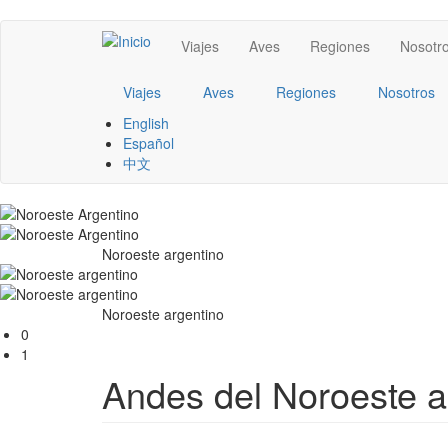
Pasar
Main
Viajes
Aves
Regiones
Nosotr
al
contenido
navigation
principal
Viajes
Aves
Regiones
Nosotros
English
Español
中文
Noroeste argentino
Noroeste argentino
0
1
Andes del Noroeste a