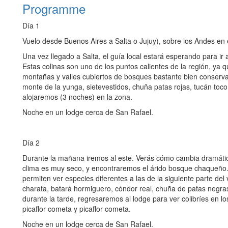
Programme
Día 1
Vuelo desde Buenos Aires a Salta o Jujuy), sobre los Andes en e
Una vez llegado a Salta, el guía local estará esperando para ir a
Estas colinas son uno de los puntos calientes de la región, ya 
montañas y valles cubiertos de bosques bastante bien conserva
monte de la yunga, sietevestidos, chuña patas rojas, tucán toc
alojaremos (3 noches) en la zona.
Noche en un lodge cerca de San Rafael.
Día 2
Durante la mañana iremos al este. Verás cómo cambia dramática
clima es muy seco, y encontraremos el árido bosque chaqueño
permiten ver especies diferentes a las de la siguiente parte del
charata, batará hormiguero, cóndor real, chuña de patas negras
durante la tarde, regresaremos al lodge para ver colibríes en
picaflor cometa y picaflor cometa.
Noche en un lodge cerca de San Rafael.