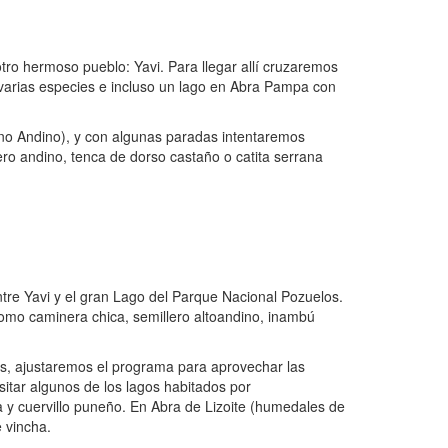
otro hermoso pueblo: Yavi. Para llegar allí cruzaremos
arias especies e incluso un lago en Abra Pampa con
lano Andino), y con algunas paradas intentaremos
ero andino, tenca de dorso castaño o catita serrana
entre Yavi y el gran Lago del Parque Nacional Pozuelos.
como caminera chica, semillero altoandino, inambú
os, ajustaremos el programa para aprovechar las
sitar algunos de los lagos habitados por
 y cuervillo puneño. En Abra de Lizoite (humedales de
e vincha.