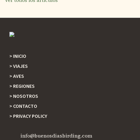
Ver todos los artículos
INICIO
Footer
VIAJES
AVES
REGIONES
NOSOTROS
CONTACTO
PRIVACY POLICY
info@buenosdiasbirding.com