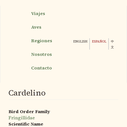
Pasar
Viajes
al
contenido
Aves
principal
Regiones
ENGLISH
ESPAÑOL
中
文
Nosotros
Contacto
Cardelino
Bird Order Family
Fringillidae
Scientific Name